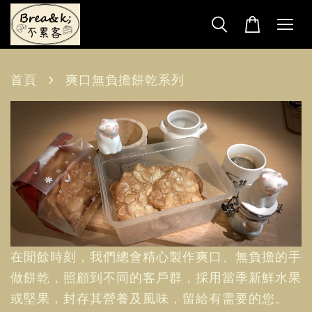
›
首頁
爽口無負擔餅乾系列
在閒餘時刻，我們總會精心製作爽口、無負擔的手
做餅乾，照顧到不同的客戶群，採用當季新鮮水果
或堅果，封存其營養及風味，留給有需要的您。